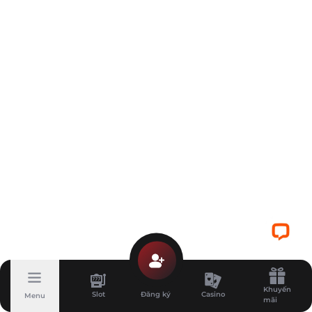
Khuyến
Slot
Đăng ký
Casino
Menu
mãi