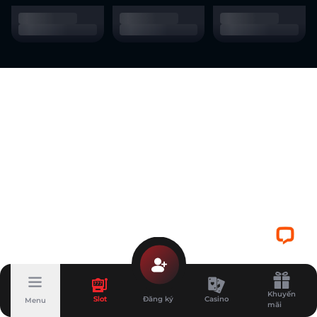
Khuyến
Slot
Đăng ký
Casino
Menu
mãi