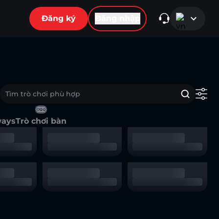
Đăng ký
Đăng nhập
ays
Trò chơi bàn