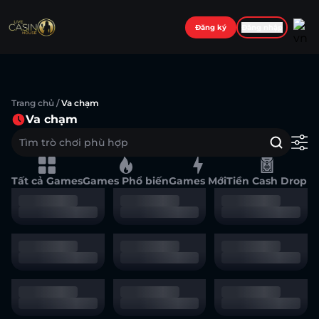
Đăng ký
Đăng nhập
Trang chủ /
Va chạm
Va chạm
Tất cả Games
Games Phổ biến
Games Mới
Tiền Cash Drop
J